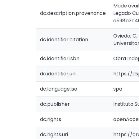
Made avail
dc.description.provenance
Legado Cul
e598b3c40
Oviedo, C.
dc.identifier.citation
Universita
dc.identifier.isbn
Obra Inde
dc.identifier.uri
https://d
dc.language.iso
spa
dc.publisher
Instituto 
dc.rights
openAcce
dc.rights.uri
https://c