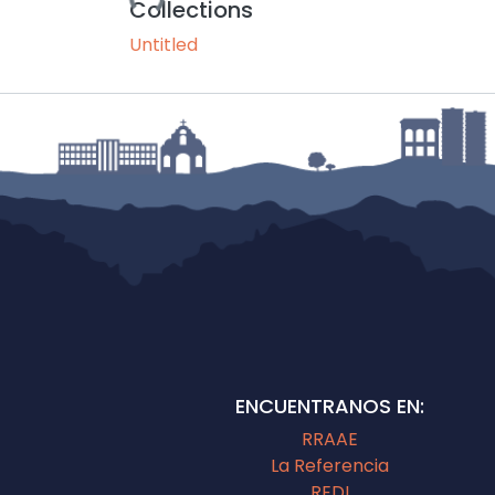
Collections
Untitled
ENCUENTRANOS EN:
RRAAE
La Referencia
REDI