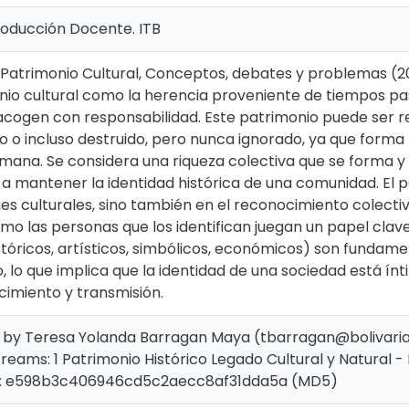
roducción Docente. ITB
o Patrimonio Cultural, Conceptos, debates y problemas (2
nio cultural como la herencia proveniente de tiempos pa
cogen con responsabilidad. Este patrimonio puede ser r
o incluso destruido, pero nunca ignorado, ya que forma 
umana. Se considera una riqueza colectiva que se forma y t
a mantener la identidad histórica de una comunidad. El p
nes culturales, sino también en el reconocimiento colecti
mo las personas que los identifican juegan un papel clave
stóricos, artísticos, simbólicos, económicos) son fundame
, lo que implica que la identidad de una sociedad está í
imiento y transmisión.
 by Teresa Yolanda Barragan Maya (tbarragan@bolivarian
streams: 1 Patrimonio Histórico Legado Cultural y Natural -
: e598b3c406946cd5c2aecc8af31dda5a (MD5)