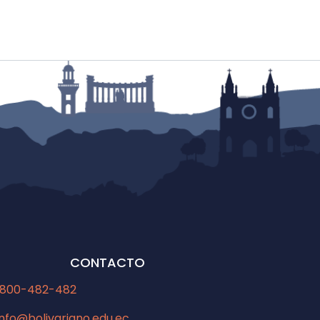
CONTACTO
1800-482-482
info@bolivariano.edu.ec