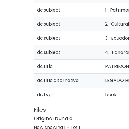
dc.subject
1.-Patrimo
dc.subject
2.-Cultural
dc.subject
3.-Ecuado
dc.subject
4.-Panora
dc.title
PATRIMON
dc.title.alternative
LEGADO H
dc.type
book
Files
Original bundle
Now showing
1 - 1 of 1