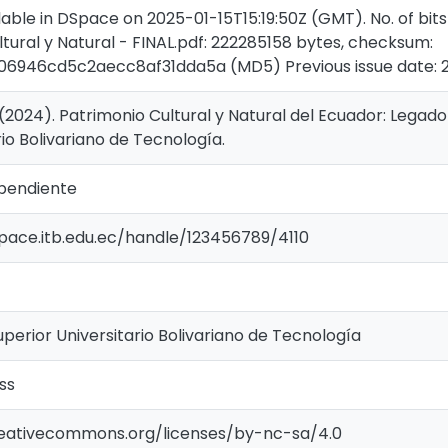
able in DSpace on 2025-01-15T15:19:50Z (GMT). No. of bits
tural y Natural - FINAL.pdf: 222285158 bytes, checksum:
6946cd5c2aecc8af31dda5a (MD5) Previous issue date: 
 (2024). Patrimonio Cultural y Natural del Ecuador: Legado 
rio Bolivariano de Tecnología.
pendiente
space.itb.edu.ec/handle/123456789/4110
Superior Universitario Bolivariano de Tecnología
ss
reativecommons.org/licenses/by-nc-sa/4.0