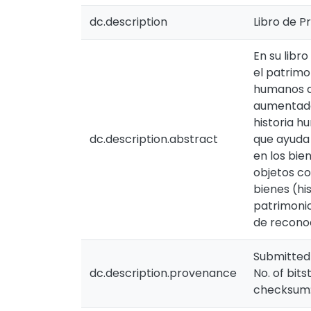
dc.description
Libro de P
En su libr
el patrimo
humanos a
aumentado 
historia h
dc.description.abstract
que ayuda 
en los bie
objetos co
bienes (hi
patrimonio
de reconoc
Submitted
dc.description.provenance
No. of bit
checksum