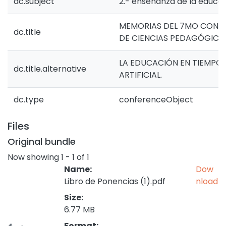
dc.subject
2.- enseñanza de la educa
MEMORIAS DEL 7MO CONG
dc.title
DE CIENCIAS PEDAGÓGICA
LA EDUCACIÓN EN TIEMPOS 
dc.title.alternative
ARTIFICIAL.
dc.type
conferenceObject
Files
Original bundle
Now showing
1 - 1 of 1
Name:
Dow
Libro de Ponencias (1).pdf
nload
Size:
6.77 MB
Format: