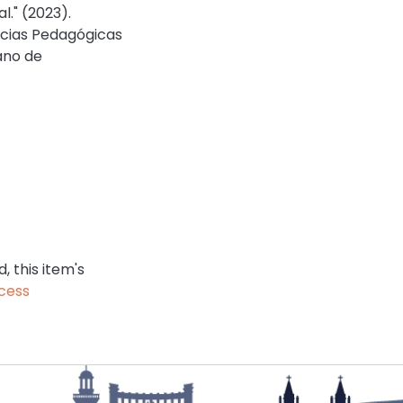
al." (2023).
ncias Pedagógicas
iano de
 this item's
cess